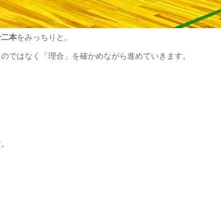
十二本
をみっちりと。
るのではなく「理合」を確かめながら進めていきます。
。
方。
。
。