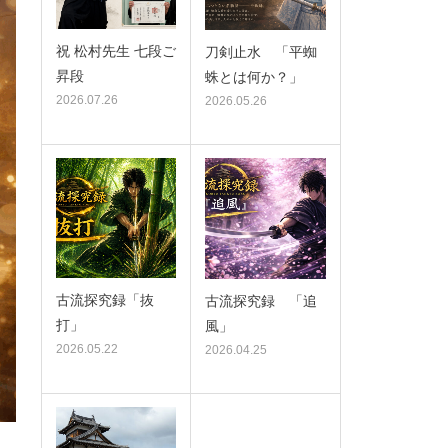
祝 松村先生 七段ご
刀剣止水 「平蜘
昇段
蛛とは何か？」
2026.07.26
2026.05.26
古流探究録「抜
古流探究録 「追
打」
風」
2026.05.22
2026.04.25