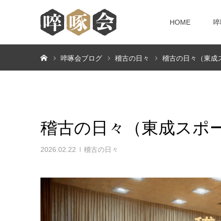
HOME
啐
ホーム
啐啄会ブログ
稽古の日々
稽古の日々（東成
稽古の日々（東成スポ
2026.02.22
稽古の日々