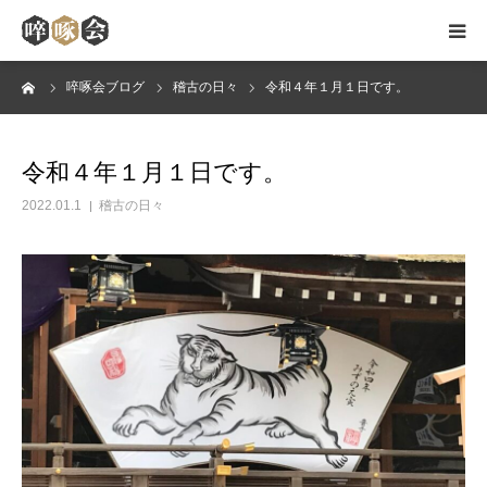
ーム
啐啄会ブログ
稽古の日々
令和４年１月１日です。
HOME
啐啄会のご案内
令和４年１月１日です。
2022.01.1
稽古の日々
無双直伝英信流
稽古日・会場
会員メッセージ
ブログ