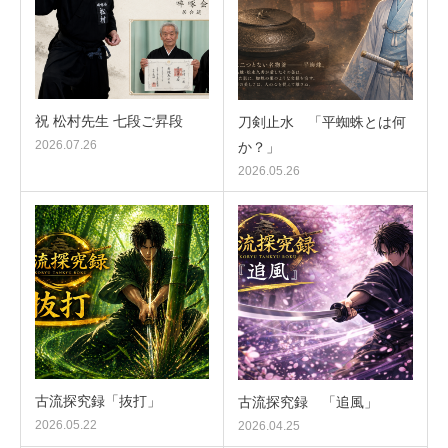
祝 松村先生 七段ご昇段
刀剣止水 「平蜘蛛とは何
2026.07.26
か？」
2026.05.26
古流探究録「抜打」
古流探究録 「追風」
2026.05.22
2026.04.25