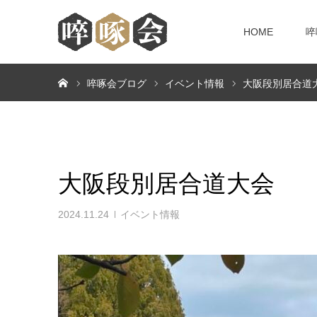
HOME
啐
ホーム
啐啄会ブログ
イベント情報
大阪段別居合道
大阪段別居合道大会
2024.11.24
イベント情報