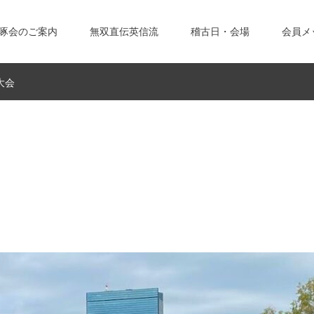
啄会のご案内
無双直伝英信流
稽古日・会場
会員メ
大会