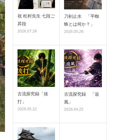
祝 松村先生 七段ご
刀剣止水 「平蜘
昇段
蛛とは何か？」
2026.07.26
2026.05.26
古流探究録「抜
古流探究録 「追
打」
風」
2026.05.22
2026.04.25