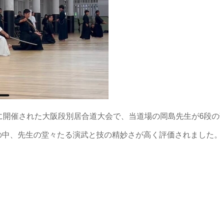
日に開催された大阪段別居合道大会で、当道場の岡島先生が6段の
の中、先生の堂々たる演武と技の精妙さが高く評価されました