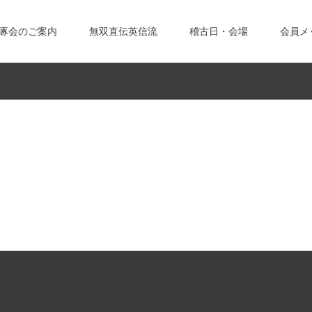
啄会のご案内
無双直伝英信流
稽古日・会場
会員メ