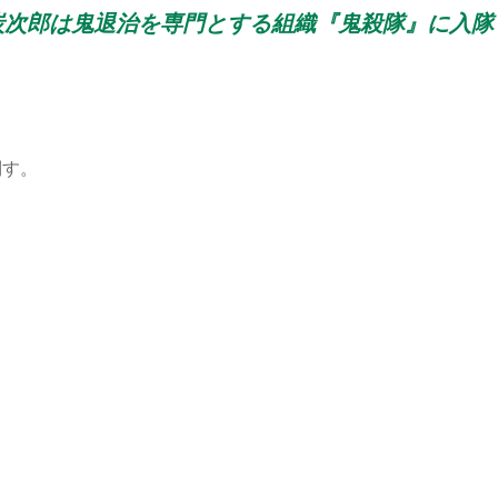
炭次郎は鬼退治を専門とする組織『鬼殺隊』に入隊
倒す。