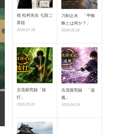
祝 松村先生 七段ご
刀剣止水 「平蜘
昇段
蛛とは何か？」
2026.07.26
2026.05.26
古流探究録「抜
古流探究録 「追
打」
風」
2026.05.22
2026.04.25