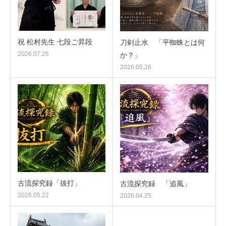
祝 松村先生 七段ご昇段
刀剣止水 「平蜘蛛とは何
2026.07.26
か？」
2026.05.26
古流探究録「抜打」
古流探究録 「追風」
2026.05.22
2026.04.25