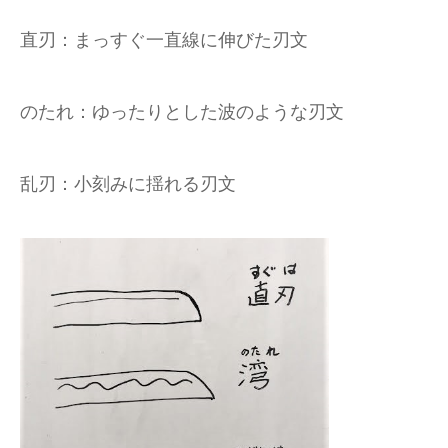
直刃：まっすぐ一直線に伸びた刃文
のたれ：ゆったりとした波のような刃文
乱刃：小刻みに揺れる刃文