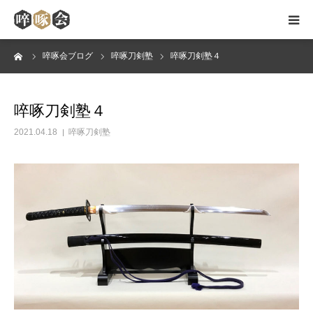
ーム
啐啄会ブログ
啐啄刀剣塾
啐啄刀剣塾４
HOME
啐啄会のご案内
啐啄刀剣塾４
2021.04.18
啐啄刀剣塾
無双直伝英信流
稽古日・会場
会員メッセージ
ブログ