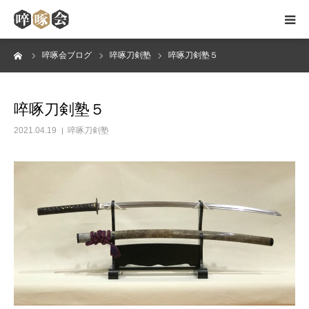
ーム
啐啄会ブログ
啐啄刀剣塾
啐啄刀剣塾５
HOME
啐啄会のご案内
啐啄刀剣塾５
2021.04.19
啐啄刀剣塾
無双直伝英信流
稽古日・会場
会員メッセージ
ブログ