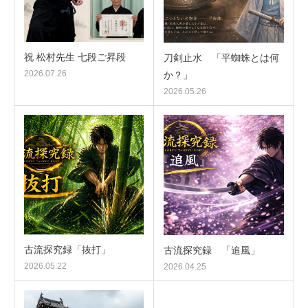
祝 松村先生 七段ご昇段
刀剣止水 「平蜘蛛とは何
2026.07.26
か？」
2026.05.26
古流探究録「抜打」
古流探究録 「追風」
2026.05.22
2026.04.25