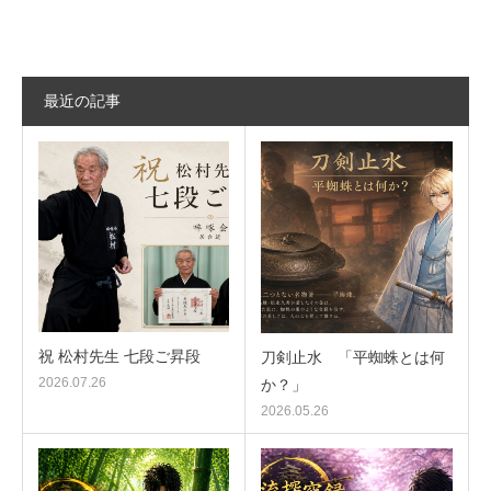
最近の記事
祝 松村先生 七段ご昇段
刀剣止水 「平蜘蛛とは何
2026.07.26
か？」
2026.05.26