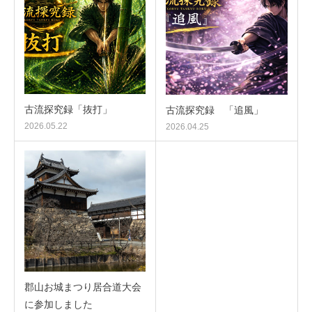
古流探究録「抜打」
古流探究録 「追風」
2026.05.22
2026.04.25
郡山お城まつり居合道大会
に参加しました