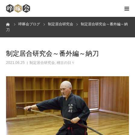
ーム
啐啄会ブログ
制定居合研究会
制定居合研究会～番外編～納
HOME
刀
啐啄会のご案内
制定居合研究会～番外編～納刀
無双直伝英信流
2021.06.25
制定居合研究会
,
稽古の日々
稽古日・会場
会員メッセージ
ブログ