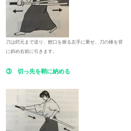
刀は鍔元まで送り、鯉口を握る左手に乗せ、刀の棟を背
に斜め右前に引きます。
③ 切っ先を鞘に納める